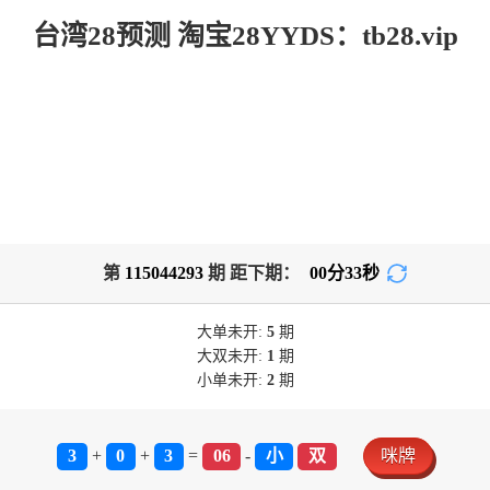
台湾28预测 淘宝28YYDS：tb28.vip
第
115044293
期 距下期：
00
分
33
秒
大单
未开:
5
期
大双
未开:
1
期
小单
未开:
2
期
3
+
0
+
3
=
06
-
小
双
咪牌