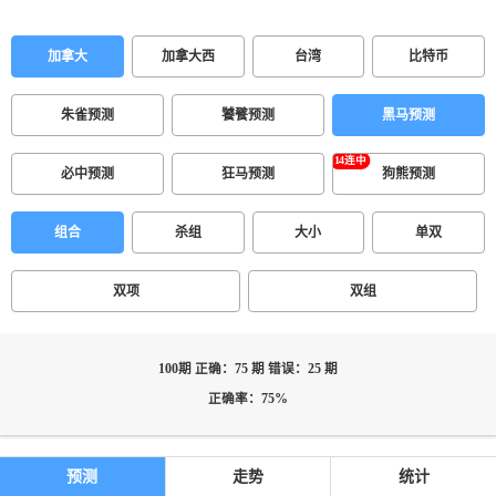
加拿大
加拿大西
台湾
比特币
朱雀预测
饕餮预测
黑马预测
必中预测
狂马预测
狗熊预测
组合
杀组
大小
单双
双项
双组
100期 正确：75 期 错误：25 期
正确率：75%
预测
走势
统计