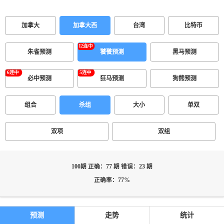
加拿大
加拿大西
台湾
比特币
朱雀预测
饕餮预测
黑马预测
必中预测
狂马预测
狗熊预测
组合
杀组
大小
单双
双项
双组
100期 正确：77 期 错误：23 期
正确率：77%
预测
走势
统计