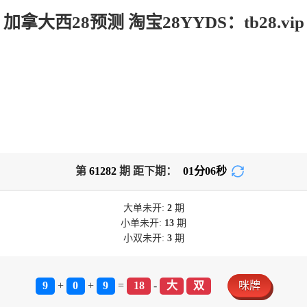
加拿大西28预测 淘宝28YYDS：tb28.vip
第
61282
期 距下期：
01
分
06
秒
大单
未开:
2
期
小单
未开:
13
期
小双
未开:
3
期
9
+
0
+
9
=
18
-
大
双
咪牌